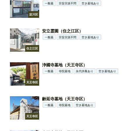
一般墓
宗旨宗派不問
空き墓地あり
淀川区
安立霊園（住之江区）
一般墓
宗旨宗派不問
空き墓地あり
住之江区
浄國寺墓地（天王寺区）
一般墓
寺院墓地
永代供養あり
空き墓地あり
天王寺区
齢延寺墓地（天王寺区）
一般墓
寺院墓地
空き墓地あり
天王寺区